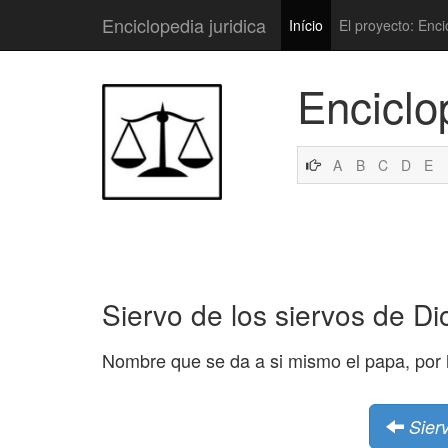
Enciclopedia juridica
Início
El proyecto: Enci
Enciclo
A
B
C
D
E
Siervo de los siervos de Di
Nombre que se da a si mismo el papa, por
Sier