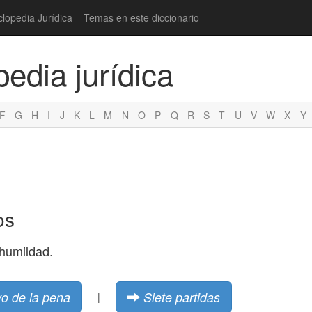
clopedia Jurídica
Temas en este diccionario
pedia jurídica
F
G
H
I
J
K
L
M
N
O
P
Q
R
S
T
U
V
W
X
Y
os
 humildad.
vo de la pena
Siete partidas
|