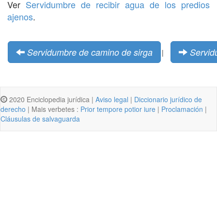
Ver
Servidumbre de recibir agua de los predios
ajenos
.
Servidumbre de camino de sirga
Servid
|
2020 Enciclopedia jurídica |
Aviso legal
|
Diccionario jurídico de
derecho
| Mais verbetes :
Prior tempore potior iure
|
Proclamación
|
Cláusulas de salvaguarda