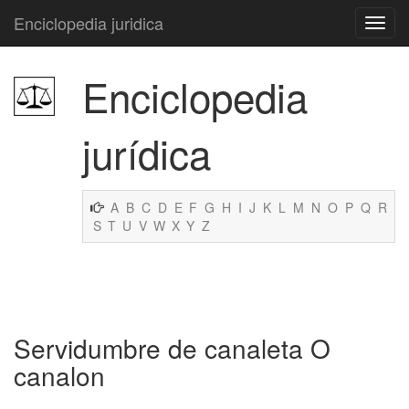
Enciclopedia juridica
Enciclopedia
jurídica
A
B
C
D
E
F
G
H
I
J
K
L
M
N
O
P
Q
R
S
T
U
V
W
X
Y
Z
Servidumbre de canaleta O
canalon