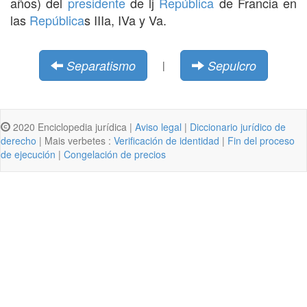
años) del
presidente
de lj
República
de Francia en
las
República
s IIIa, IVa y Va.
Separatismo
Sepulcro
|
2020 Enciclopedia jurídica |
Aviso legal
|
Diccionario jurídico de
derecho
| Mais verbetes :
Verificación de identidad
|
Fin del proceso
de ejecución
|
Congelación de precios