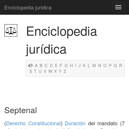
Enciclopedia juridica
Enciclopedia
jurídica
A
B
C
D
E
F
G
H
I
J
K
L
M
N
O
P
Q
R
S
T
U
V
W
X
Y
Z
Septenal
(
Derecho Constitucional
)
Duración
del mandato (7