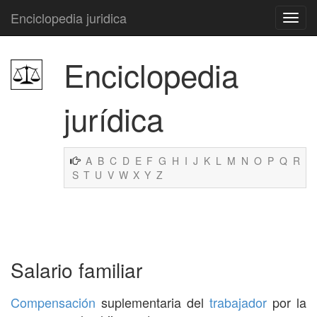
Enciclopedia juridica
Enciclopedia
jurídica
A
B
C
D
E
F
G
H
I
J
K
L
M
N
O
P
Q
R
S
T
U
V
W
X
Y
Z
Salario familiar
Compensación
suplementaria del
trabajador
por la