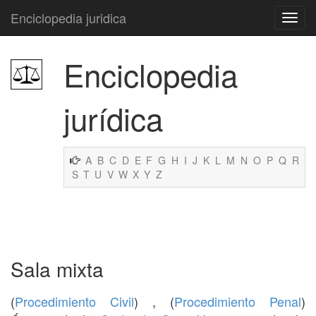
Enciclopedia juridica
Enciclopedia
jurídica
A
B
C
D
E
F
G
H
I
J
K
L
M
N
O
P
Q
R
S
T
U
V
W
X
Y
Z
Sala mixta
(
Procedimiento Civil
) , (
Procedimiento Penal
)