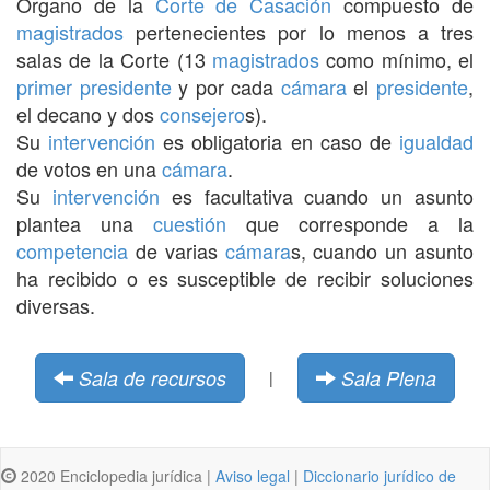
Órgano de la
Corte de Casación
compuesto de
magistrados
pertenecientes por lo menos a tres
salas de la Corte (13
magistrados
como mínimo, el
primer presidente
y por cada
cámara
el
presidente
,
el decano y dos
consejero
s).
Su
intervención
es obligatoria en caso de
igualdad
de votos en una
cámara
.
Su
intervención
es facultativa cuando un asunto
plantea una
cuestión
que corresponde a la
competencia
de varias
cámara
s, cuando un asunto
ha recibido o es susceptible de recibir soluciones
diversas.
Sala de recursos
Sala Plena
|
2020 Enciclopedia jurídica |
Aviso legal
|
Diccionario jurídico de