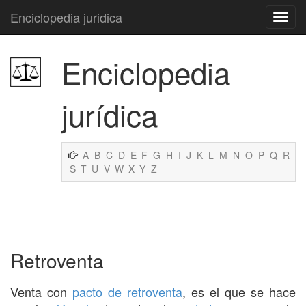
Enciclopedia juridica
Enciclopedia
jurídica
A
B
C
D
E
F
G
H
I
J
K
L
M
N
O
P
Q
R
S
T
U
V
W
X
Y
Z
Retroventa
Venta con
pacto de retroventa
, es el que se hace