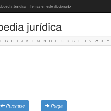
clopedia Jurídica
Temas en este diccionario
pedia jurídica
F
G
H
I
J
K
L
M
N
O
P
Q
R
S
T
U
V
W
X
Y
Purchase
Purga
|