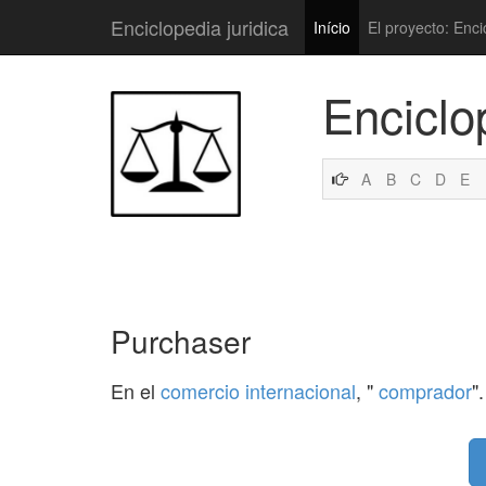
Enciclopedia juridica
Início
El proyecto: Enci
Enciclo
A
B
C
D
E
Purchaser
En el
comercio internacional
, "
comprador
".