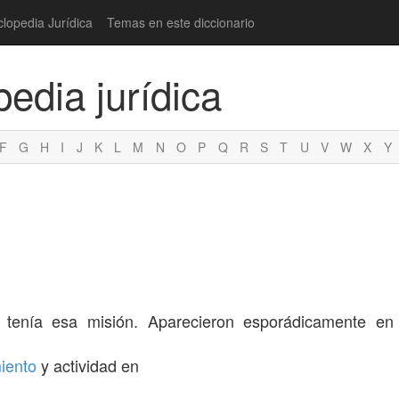
clopedia Jurídica
Temas en este diccionario
pedia jurídica
F
G
H
I
J
K
L
M
N
O
P
Q
R
S
T
U
V
W
X
Y
nía esa misión. Aparecieron esporádicamente en 
iento
y actividad en