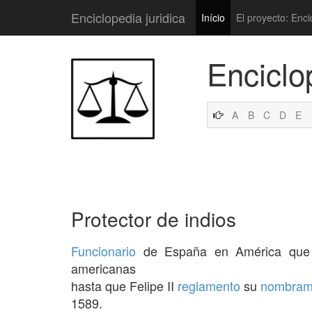
Enciclopedia juridica
Início
El proyecto: Enci
Enciclo
A
B
C
D
E
Protector de indios
Funcionario
de España en América que te
americanas
hasta que Felipe II
reglamento
su
nombram
1589.