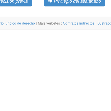
decisión previa
Privilegio del asalariado
|
rio jurídico de derecho
| Mais verbetes :
Contratos indirectos
|
Sustracc