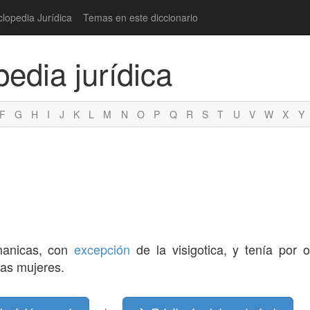
clopedia Jurídica
Temas en este diccionario
pedia jurídica
F
G
H
I
J
K
L
M
N
O
P
Q
R
S
T
U
V
W
X
Y
rmanicas, con
excepción
de la visigotica, y tenía por o
as mujeres.