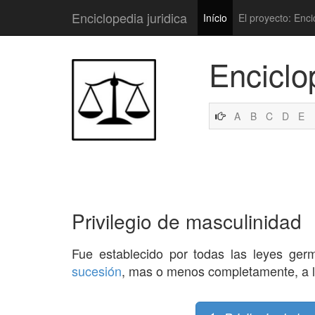
Enciclopedia juridica
Início
El proyecto: Enci
Enciclo
A
B
C
D
E
Privilegio de masculinidad
Fue establecido por todas las leyes ge
sucesión
, mas o menos completamente, a l