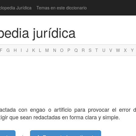
clopedia Jurídica
Temas en este diccionario
pedia jurídica
F
G
H
I
J
K
L
M
N
O
P
Q
R
S
T
U
V
W
X
Y
ctada con engao o artificio para provocar el error 
xigir que sean redactadas en forma clara y simple.