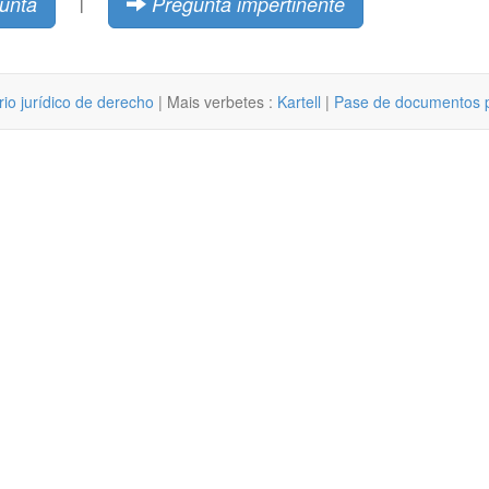
unta
Pregunta impertinente
|
rio jurídico de derecho
| Mais verbetes :
Kartell
|
Pase de documentos po