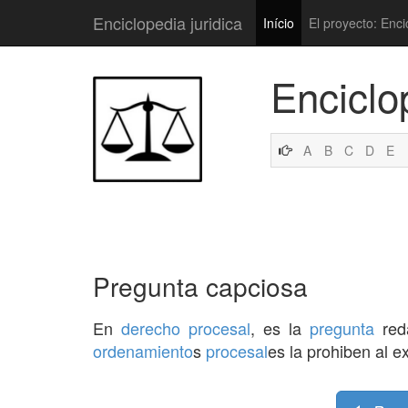
Enciclopedia juridica
Início
El proyecto: Enci
Enciclo
A
B
C
D
E
Pregunta capciosa
En
derecho procesal
, es la
pregunta
reda
ordenamiento
s
procesal
es la prohiben al e