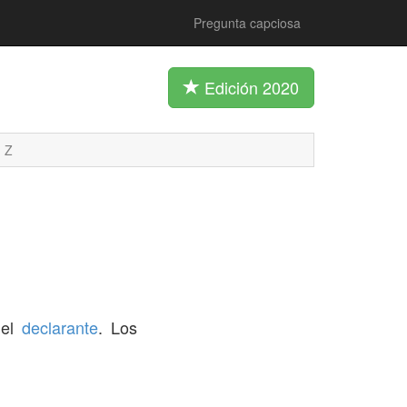
Pregunta capciosa
Edición 2020
Z
del
declarante
. Los