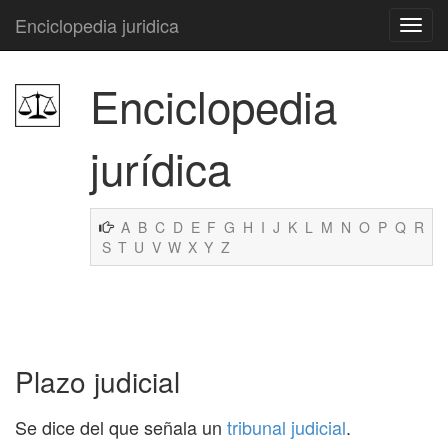
Enciclopedia juridica
Enciclopedia
jurídica
A
B
C
D
E
F
G
H
I
J
K
L
M
N
O
P
Q
R
S
T
U
V
W
X
Y
Z
Plazo judicial
Se dice del que señala un
tribunal judicial
.