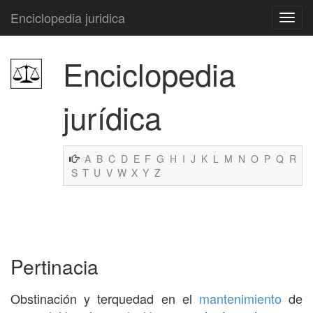
Enciclopedia juridica
Enciclopedia
jurídica
A
B
C
D
E
F
G
H
I
J
K
L
M
N
O
P
Q
R
S
T
U
V
W
X
Y
Z
Pertinacia
Obstinación y terquedad en el
mantenimiento
de