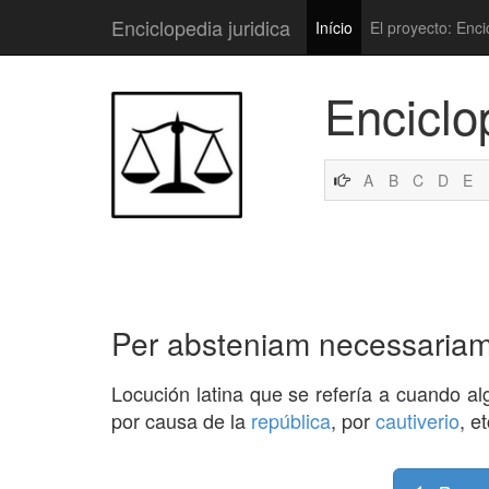
Enciclopedia juridica
Início
El proyecto: Enci
Enciclo
A
B
C
D
E
Per absteniam necessaria
Locución latina que se refería a cuando al
por causa de la
república
, por
cautiverio
, e