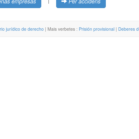
eñas empresas
Per accidens
|
rio jurídico de derecho
| Mais verbetes :
Prisión provisional
|
Deberes de