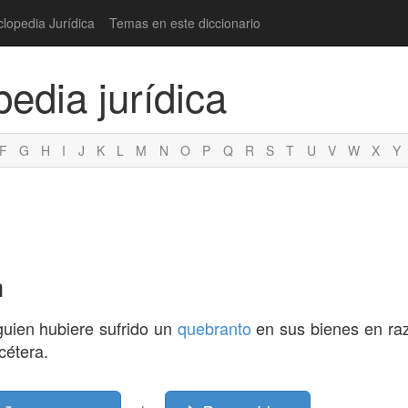
clopedia Jurídica
Temas en este diccionario
pedia jurídica
F
G
H
I
J
K
L
M
N
O
P
Q
R
S
T
U
V
W
X
Y
m
guien hubiere sufrido un
quebranto
en sus bienes en ra
tcétera.