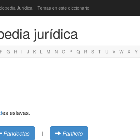
clopedia Jurídica
Temas en este diccionario
pedia jurídica
F
G
H
I
J
K
L
M
N
O
P
Q
R
S
T
U
V
W
X
Y
d
es eslavas.
Pandectas
Panfleto
|