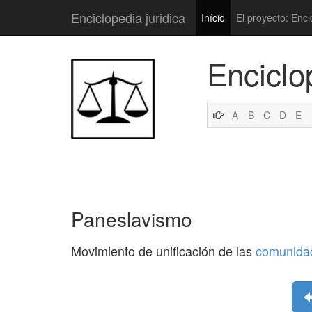
Enciclopedia juridica
Início
El proyecto: Enci
Enciclo
A
B
C
D
E
Paneslavismo
Movimiento de unificación de las
comunida