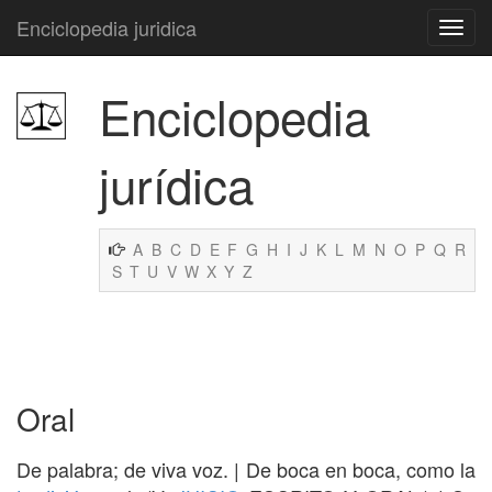
Enciclopedia juridica
Enciclopedia
jurídica
A
B
C
D
E
F
G
H
I
J
K
L
M
N
O
P
Q
R
S
T
U
V
W
X
Y
Z
Oral
De palabra; de viva voz. | De boca en boca, como la