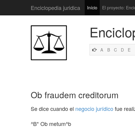
Enciclopedia juridica
Início
El proyecto: Enci
Enciclo
A
B
C
D
E
Ob fraudem creditorum
Se dice cuando el
negocio jurídico
fue real
^B* Ob metum^b