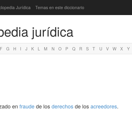
clopedia Jurídica
Temas en este diccionario
pedia jurídica
F
G
H
I
J
K
L
M
N
O
P
Q
R
S
T
U
V
W
X
Y
izado en
fraude
de los
derechos
de los
acreedores
.