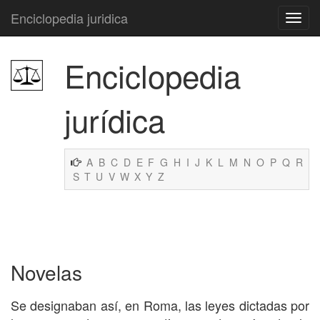
Enciclopedia juridica
Enciclopedia
jurídica
A
B
C
D
E
F
G
H
I
J
K
L
M
N
O
P
Q
R
S
T
U
V
W
X
Y
Z
Novelas
Se designaban así, en Roma, las leyes dictadas por