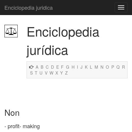
Enciclopedia juridica
Enciclopedia
jurídica
A
B
C
D
E
F
G
H
I
J
K
L
M
N
O
P
Q
R
S
T
U
V
W
X
Y
Z
Non
- profit- making