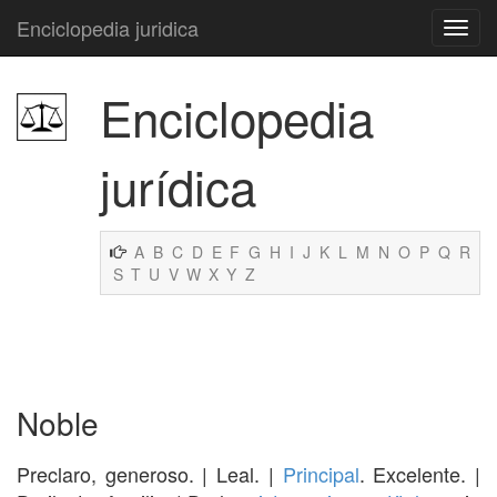
Enciclopedia juridica
Enciclopedia
jurídica
A
B
C
D
E
F
G
H
I
J
K
L
M
N
O
P
Q
R
S
T
U
V
W
X
Y
Z
Noble
Preclaro, generoso. | Leal. |
Principal
. Excelente. |