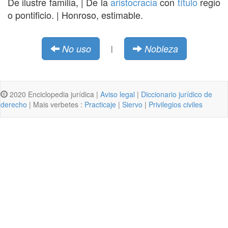
De ilustre familia, | De la
aristocracia
con
título
regio
o pontificio. | Honroso, estimable.
No uso
Nobleza
|
2020 Enciclopedia jurídica |
Aviso legal
|
Diccionario jurídico de
derecho
| Mais verbetes :
Practicaje
|
Siervo
|
Privilegios civiles