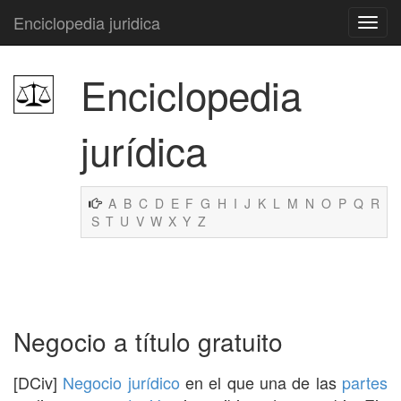
Enciclopedia juridica
Enciclopedia
jurídica
A
B
C
D
E
F
G
H
I
J
K
L
M
N
O
P
Q
R
S
T
U
V
W
X
Y
Z
Negocio a título gratuito
[DCiv]
Negocio jurídico
en el que una de las
partes