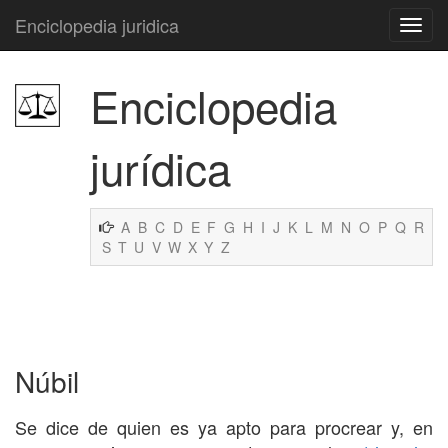
Enciclopedia juridica
Enciclopedia
jurídica
A
B
C
D
E
F
G
H
I
J
K
L
M
N
O
P
Q
R
S
T
U
V
W
X
Y
Z
Núbil
Se dice de quien es ya apto para procrear y, en