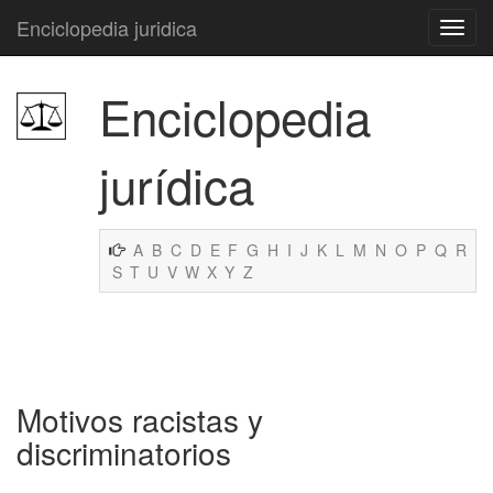
Enciclopedia juridica
Enciclopedia
jurídica
A
B
C
D
E
F
G
H
I
J
K
L
M
N
O
P
Q
R
S
T
U
V
W
X
Y
Z
Motivos racistas y
discriminatorios