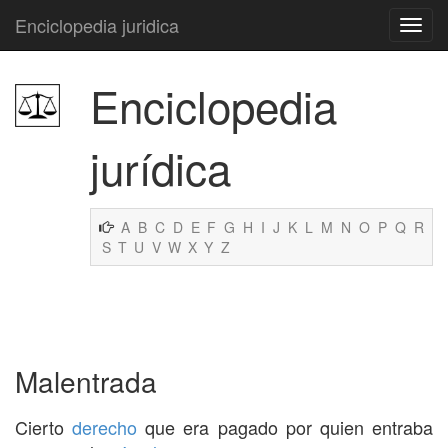
Enciclopedia juridica
Enciclopedia
jurídica
A
B
C
D
E
F
G
H
I
J
K
L
M
N
O
P
Q
R
S
T
U
V
W
X
Y
Z
Malentrada
Cierto
derecho
que era pagado por quien entraba