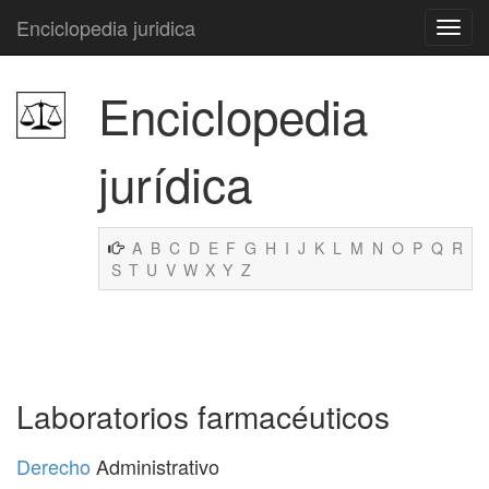
Enciclopedia juridica
Enciclopedia
jurídica
A
B
C
D
E
F
G
H
I
J
K
L
M
N
O
P
Q
R
S
T
U
V
W
X
Y
Z
Laboratorios farmacéuticos
Derecho
Administrativo