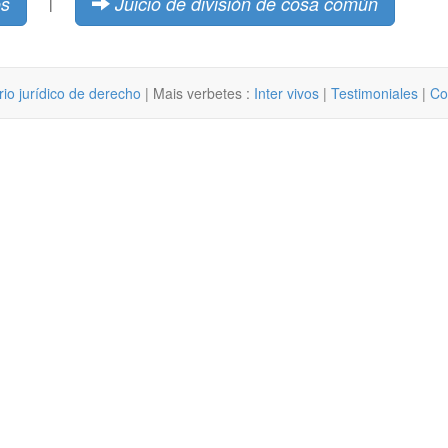
os
Juicio de división de cosa común
|
rio jurídico de derecho
| Mais verbetes :
Inter vivos
|
Testimoniales
|
Co