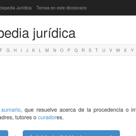
clopedia Jurídica
Temas en este diccionario
pedia jurídica
F
G
H
I
J
K
L
M
N
O
P
Q
R
S
T
U
V
W
X
Y
e
sumario
, que resuelve acerca de la procedencia o i
dres, tutores o
curador
es.