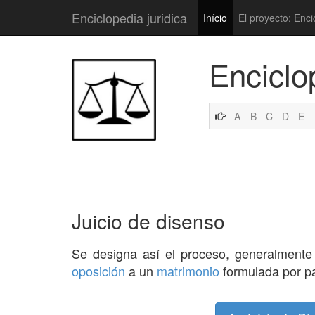
Enciclopedia juridica
Início
El proyecto: Enci
Enciclo
A
B
C
D
E
Juicio de disenso
Se designa así el proceso, generalment
oposición
a un
matrimonio
formulada por pa