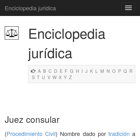
Enciclopedia juridica
Enciclopedia
jurídica
A
B
C
D
E
F
G
H
I
J
K
L
M
N
O
P
Q
R
S
T
U
V
W
X
Y
Z
Juez consular
(
Procedimiento Civil
) Nombre dado por
tradición
a