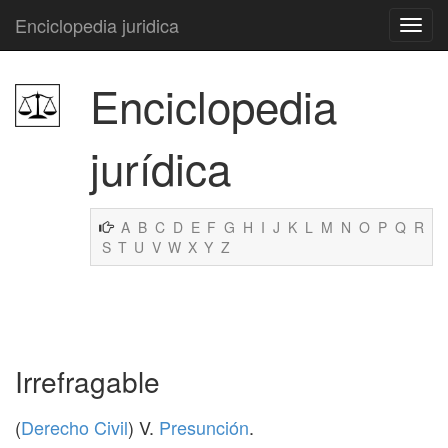
Enciclopedia juridica
Enciclopedia
jurídica
A
B
C
D
E
F
G
H
I
J
K
L
M
N
O
P
Q
R
S
T
U
V
W
X
Y
Z
Irrefragable
(
Derecho Civil
) V.
Presunción
.