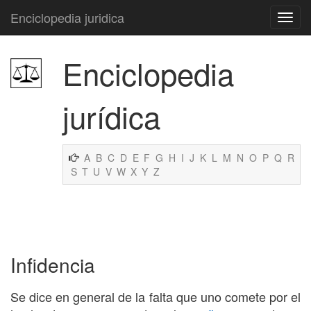
Enciclopedia juridica
Enciclopedia
jurídica
A
B
C
D
E
F
G
H
I
J
K
L
M
N
O
P
Q
R
S
T
U
V
W
X
Y
Z
Infidencia
Se dice en general de la falta que uno comete por el