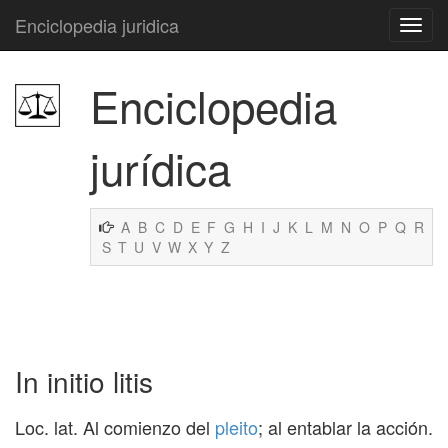
Enciclopedia juridica
Enciclopedia
jurídica
A
B
C
D
E
F
G
H
I
J
K
L
M
N
O
P
Q
R
S
T
U
V
W
X
Y
Z
In initio litis
Loc. lat. Al comienzo del
pleito
; al entablar la acción.