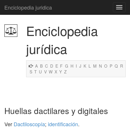
Enciclopedia juridica
Enciclopedia
jurídica
A
B
C
D
E
F
G
H
I
J
K
L
M
N
O
P
Q
R
S
T
U
V
W
X
Y
Z
Huellas dactilares y digitales
Ver
Dactiloscopía
;
identificación
.