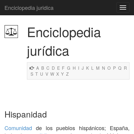
Enciclopedia juridica
Enciclopedia
jurídica
A
B
C
D
E
F
G
H
I
J
K
L
M
N
O
P
Q
R
S
T
U
V
W
X
Y
Z
Hispanidad
Comunidad
de los pueblos hispánicos; España,