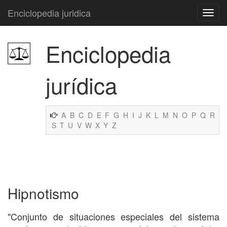
Enciclopedia juridica
Enciclopedia
jurídica
A
B
C
D
E
F
G
H
I
J
K
L
M
N
O
P
Q
R
S
T
U
V
W
X
Y
Z
Hipnotismo
"Conjunto de situaciones especiales del sistema