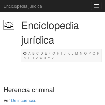
Enciclopedia juridica
Enciclopedia
jurídica
A
B
C
D
E
F
G
H
I
J
K
L
M
N
O
P
Q
R
S
T
U
V
W
X
Y
Z
Herencia criminal
Ver
Delincuencia
.