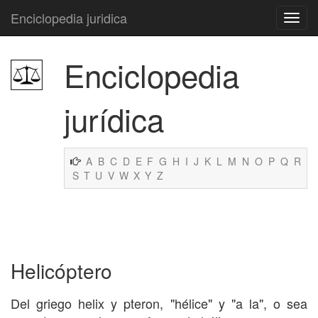
Enciclopedia juridica
Enciclopedia
jurídica
A
B
C
D
E
F
G
H
I
J
K
L
M
N
O
P
Q
R
S
T
U
V
W
X
Y
Z
Helicóptero
Del griego helix y pteron, "hélice" y "a la", o sea