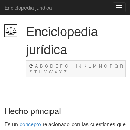
Enciclopedia juridica
Enciclopedia
jurídica
A
B
C
D
E
F
G
H
I
J
K
L
M
N
O
P
Q
R
S
T
U
V
W
X
Y
Z
Hecho principal
Es un
concepto
relacionado con las cuestiones que