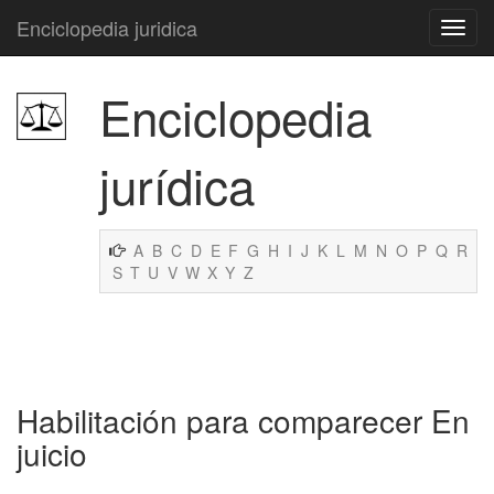
Enciclopedia juridica
Enciclopedia
jurídica
A
B
C
D
E
F
G
H
I
J
K
L
M
N
O
P
Q
R
S
T
U
V
W
X
Y
Z
Habilitación para comparecer En
juicio