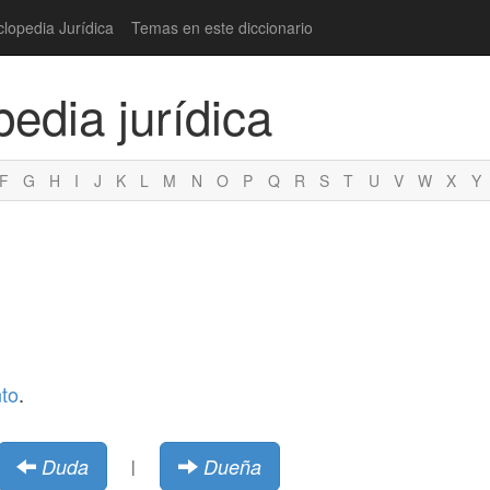
clopedia Jurídica
Temas en este diccionario
pedia jurídica
F
G
H
I
J
K
L
M
N
O
P
Q
R
S
T
U
V
W
X
Y
to
.
Duda
Dueña
|