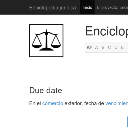
Enciclopedia juridica
Início
El proyecto: Enci
Enciclo
A
B
C
D
E
Due date
En el
comercio
exterior, fecha de
vencimien