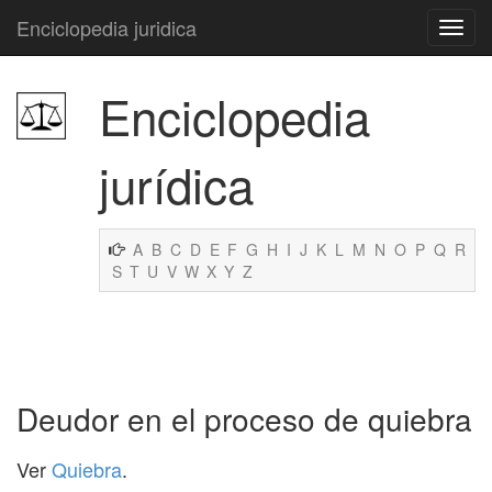
Enciclopedia juridica
Enciclopedia
jurídica
A
B
C
D
E
F
G
H
I
J
K
L
M
N
O
P
Q
R
S
T
U
V
W
X
Y
Z
Deudor en el proceso de quiebra
Ver
Quiebra
.