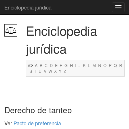
Enciclopedia juridica
Enciclopedia
jurídica
A
B
C
D
E
F
G
H
I
J
K
L
M
N
O
P
Q
R
S
T
U
V
W
X
Y
Z
Derecho de tanteo
Ver
Pacto de preferencia
.