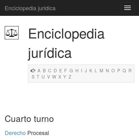
Enciclopedia juridica
Enciclopedia
jurídica
A
B
C
D
E
F
G
H
I
J
K
L
M
N
O
P
Q
R
S
T
U
V
W
X
Y
Z
Cuarto turno
Derecho
Procesal