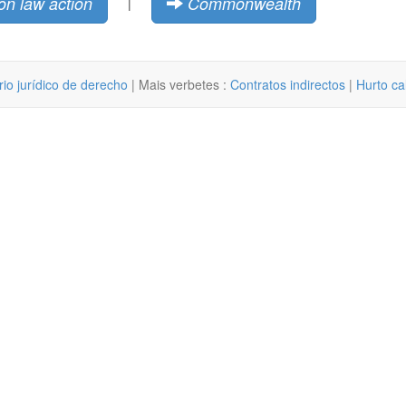
 law action
Commonwealth
|
rio jurídico de derecho
| Mais verbetes :
Contratos indirectos
|
Hurto ca