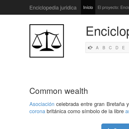
Enciclopedia juridica
Início
El proyecto: Enci
Enciclo
A
B
C
D
E
Common wealth
Asociación
celebrada entre gran Bretaña 
corona
británica como símbolo de la libre
a