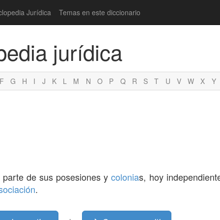
clopedia Jurídica
Temas en este diccionario
pedia jurídica
F
G
H
I
J
K
L
M
N
O
P
Q
R
S
T
U
V
W
X
Y
y parte de sus posesiones y
colonia
s, hoy independient
sociación
.