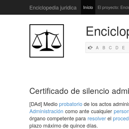
Enciclopedia juridica
Início
El proyecto: Enci
Enciclo
A
B
C
D
E
Certificado de silencio admi
[DAd] Medio
probatorio
de los actos admini
Administración
como ante cualquier
person
órgano competente para
resolver
el
proced
plazo máximo de quince días.