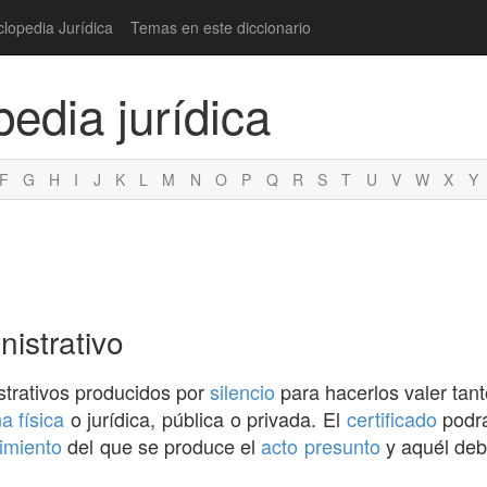
clopedia Jurídica
Temas en este diccionario
pedia jurídica
F
G
H
I
J
K
L
M
N
O
P
Q
R
S
T
U
V
W
X
Y
nistrativo
strativos producidos por
silencio
para hacerlos valer tant
a física
o jurídica, pública o privada. El
certificado
podrá
imiento
del que se produce el
acto presunto
y aquél deb