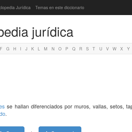
clopedia Jurídica
Temas en este diccionario
pedia jurídica
F
G
H
I
J
K
L
M
N
O
P
Q
R
S
T
U
V
W
X
Y
tes
se hallan diferenciados por muros, vallas, setos, tap
do
.