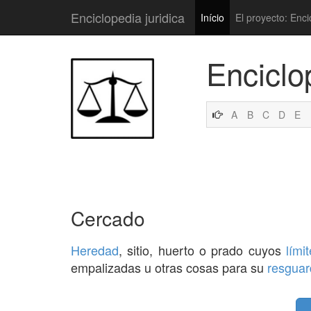
Enciclopedia juridica
Início
El proyecto: Enci
Enciclo
A
B
C
D
E
Cercado
Heredad
, sitio, huerto o prado cuyos
lími
empalizadas u otras cosas para su
resguar