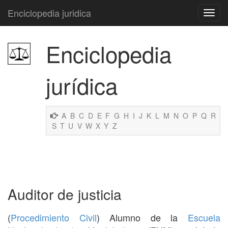
Enciclopedia juridica
Enciclopedia
jurídica
A
B
C
D
E
F
G
H
I
J
K
L
M
N
O
P
Q
R
S
T
U
V
W
X
Y
Z
Auditor de justicia
(
Procedimiento Civil
) Alumno de la
Escuela