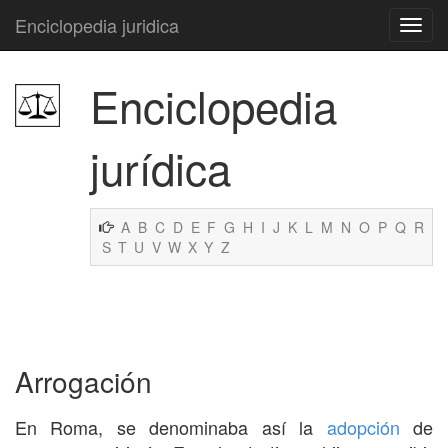
Enciclopedia juridica
Enciclopedia
jurídica
A
B
C
D
E
F
G
H
I
J
K
L
M
N
O
P
Q
R
S
T
U
V
W
X
Y
Z
Arrogación
En Roma, se denominaba así la
adopción
de