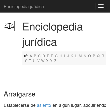
Enciclopedia juridica
Enciclopedia
jurídica
A
B
C
D
E
F
G
H
I
J
K
L
M
N
O
P
Q
R
S
T
U
V
W
X
Y
Z
Arraigarse
Establecerse de
asiento
en algún lugar, adquiriendo