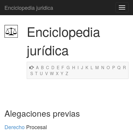
Enciclopedia juridica
Enciclopedia
jurídica
A
B
C
D
E
F
G
H
I
J
K
L
M
N
O
P
Q
R
S
T
U
V
W
X
Y
Z
Alegaciones previas
Derecho
Procesal