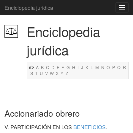
Enciclopedia juridica
Enciclopedia
jurídica
A
B
C
D
E
F
G
H
I
J
K
L
M
N
O
P
Q
R
S
T
U
V
W
X
Y
Z
Accionariado obrero
V. PARTICIPACIÓN EN LOS
BENEFICIOS
.