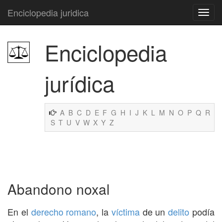
Enciclopedia juridica
Enciclopedia
jurídica
A
B
C
D
E
F
G
H
I
J
K
L
M
N
O
P
Q
R
S
T
U
V
W
X
Y
Z
Abandono noxal
En el
derecho romano
, la
víctima
de un
delito
podía