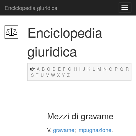
Enciclopedia giuridica
Enciclopedia
giuridica
A
B
C
D
E
F
G
H
I
J
K
L
M
N
O
P
Q
R
S
T
U
V
W
X
Y
Z
Mezzi di gravame
V.
gravame
;
impugnazione
.